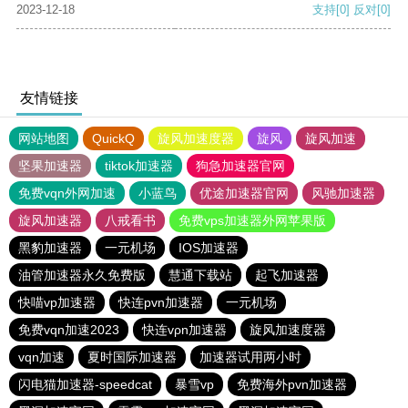
2023-12-18
支持
[0]
反对
[0]
友情链接
网站地图
QuickQ
旋风加速度器
旋风
旋风加速
坚果加速器
tiktok加速器
狗急加速器官网
免费vqn外网加速
小蓝鸟
优途加速器官网
风驰加速器
旋风加速器
八戒看书
免费vps加速器外网苹果版
黑豹加速器
一元机场
IOS加速器
油管加速器永久免费版
慧通下载站
起飞加速器
快喵vp加速器
快连pvn加速器
一元机场
免费vqn加速2023
快连vρn加速器
旋风加速度器
vqn加速
夏时国际加速器
加速器试用两小时
闪电猫加速器-speedcat
暴雪vp
免费海外pvn加速器