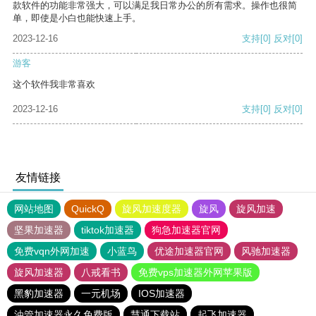
款软件的功能非常强大，可以满足我日常办公的所有需求。操作也很简
单，即使是小白也能快速上手。
2023-12-16
支持
[0]
反对
[0]
游客
这个软件我非常喜欢
2023-12-16
支持
[0]
反对
[0]
友情链接
网站地图
QuickQ
旋风加速度器
旋风
旋风加速
坚果加速器
tiktok加速器
狗急加速器官网
免费vqn外网加速
小蓝鸟
优途加速器官网
风驰加速器
旋风加速器
八戒看书
免费vps加速器外网苹果版
黑豹加速器
一元机场
IOS加速器
油管加速器永久免费版
慧通下载站
起飞加速器