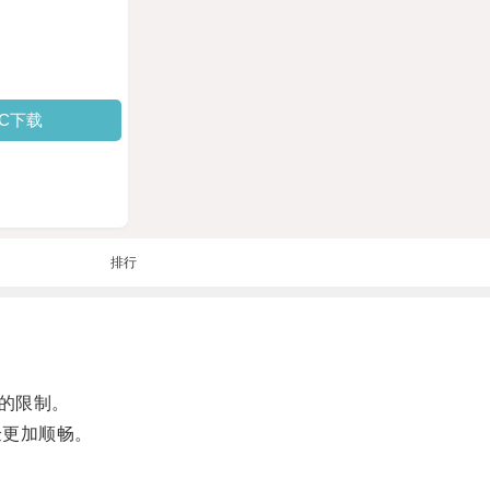
PC下载
排行
的限制。
验更加顺畅。
。