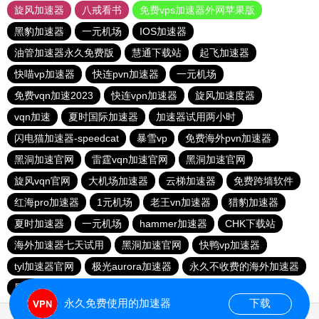
旋风加速器
八戒看书
免费vps加速器外网苹果版
黑豹加速器
一元机场
IOS加速器
油管加速器永久免费版
慧通下载站
起飞加速器
快喵vp加速器
快连pvn加速器
一元机场
免费vqn加速2023
快连vρn加速器
旋风加速度器
vqn加速
夏时国际加速器
加速器试用两小时
闪电猫加速器-speedcat
暴雪vp
免费海外pvn加速器
黑洞加速官网
雷霆vqn加速官网
黑洞加速官网
旋风vqn官网
大机场加速器
云梯加速器
免费跨墙软件
红海pro加速器
1元机场
老王vn加速器
猎豹加速器
夏时加速器
一元机场
hammer加速器
CHK下载站
海外加速器七天试用
黑洞加速官网
快鸭vp加速器
tyl加速器官网
极光aurora加速器
永久不收费的海外加速器
黑洞永久加速器
永久免费使用的加速器
下载