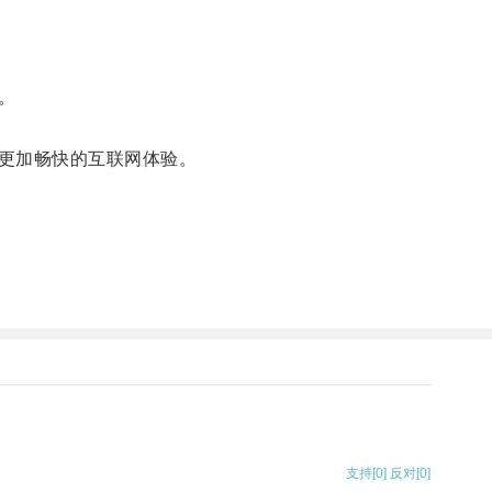
。
更加畅快的互联网体验。
支持
[0]
反对
[0]