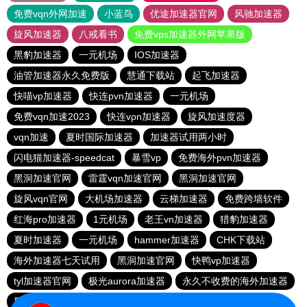
免费vqn外网加速
小蓝鸟
优途加速器官网
风驰加速器
旋风加速器
八戒看书
免费vps加速器外网苹果版
黑豹加速器
一元机场
IOS加速器
油管加速器永久免费版
慧通下载站
起飞加速器
快喵vp加速器
快连pvn加速器
一元机场
免费vqn加速2023
快连vρn加速器
旋风加速度器
vqn加速
夏时国际加速器
加速器试用两小时
闪电猫加速器-speedcat
暴雪vp
免费海外pvn加速器
黑洞加速官网
雷霆vqn加速官网
黑洞加速官网
旋风vqn官网
大机场加速器
云梯加速器
免费跨墙软件
红海pro加速器
1元机场
老王vn加速器
猎豹加速器
夏时加速器
一元机场
hammer加速器
CHK下载站
海外加速器七天试用
黑洞加速官网
快鸭vp加速器
tyl加速器官网
极光aurora加速器
永久不收费的海外加速器
黑洞永久加速器