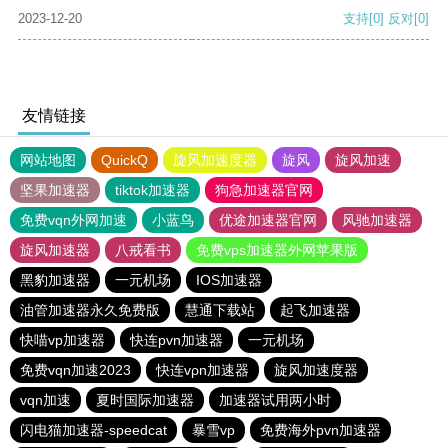
2023-12-20
支持
[0]
反对
[0]
友情链接
网站地图
QuickQ
旋风加速度器
旋风
旋风加速
坚果加速器
tiktok加速器
狗急加速器官网
免费vqn外网加速
小蓝鸟
优途加速器官网
风驰加速器
旋风加速器
八戒看书
免费vps加速器外网苹果版
黑豹加速器
一元机场
IOS加速器
油管加速器永久免费版
慧通下载站
起飞加速器
快喵vp加速器
快连pvn加速器
一元机场
免费vqn加速2023
快连vρn加速器
旋风加速度器
vqn加速
夏时国际加速器
加速器试用两小时
闪电猫加速器-speedcat
暴雪vp
免费海外pvn加速器