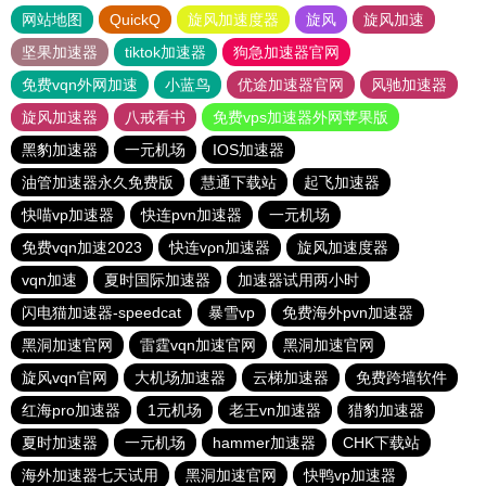
网站地图
QuickQ
旋风加速度器
旋风
旋风加速
坚果加速器
tiktok加速器
狗急加速器官网
免费vqn外网加速
小蓝鸟
优途加速器官网
风驰加速器
旋风加速器
八戒看书
免费vps加速器外网苹果版
黑豹加速器
一元机场
IOS加速器
油管加速器永久免费版
慧通下载站
起飞加速器
快喵vp加速器
快连pvn加速器
一元机场
免费vqn加速2023
快连vρn加速器
旋风加速度器
vqn加速
夏时国际加速器
加速器试用两小时
闪电猫加速器-speedcat
暴雪vp
免费海外pvn加速器
黑洞加速官网
雷霆vqn加速官网
黑洞加速官网
旋风vqn官网
大机场加速器
云梯加速器
免费跨墙软件
红海pro加速器
1元机场
老王vn加速器
猎豹加速器
夏时加速器
一元机场
hammer加速器
CHK下载站
海外加速器七天试用
黑洞加速官网
快鸭vp加速器