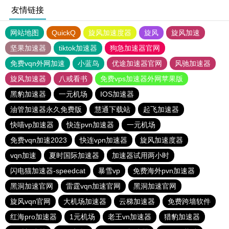
友情链接
网站地图
QuickQ
旋风加速度器
旋风
旋风加速
坚果加速器
tiktok加速器
狗急加速器官网
免费vqn外网加速
小蓝鸟
优途加速器官网
风驰加速器
旋风加速器
八戒看书
免费vps加速器外网苹果版
黑豹加速器
一元机场
IOS加速器
油管加速器永久免费版
慧通下载站
起飞加速器
快喵vp加速器
快连pvn加速器
一元机场
免费vqn加速2023
快连vρn加速器
旋风加速度器
vqn加速
夏时国际加速器
加速器试用两小时
闪电猫加速器-speedcat
暴雪vp
免费海外pvn加速器
黑洞加速官网
雷霆vqn加速官网
黑洞加速官网
旋风vqn官网
大机场加速器
云梯加速器
免费跨墙软件
红海pro加速器
1元机场
老王vn加速器
猎豹加速器